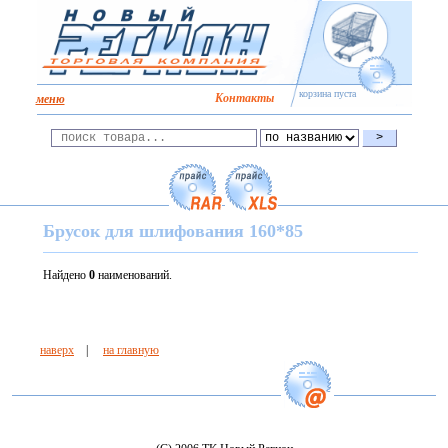
корзина пуста
Kонтакты
меню
Брусок для шлифования 160*85
Найдено
0
наименований.
наверх
|
на главную