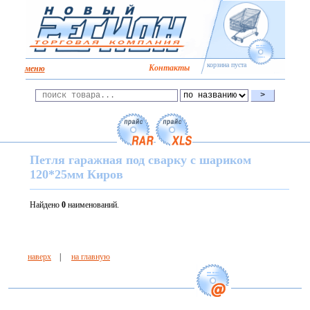
корзина пуста
Kонтакты
меню
Петля гаражная под сварку с шариком
120*25мм Киров
Найдено
0
наименований.
наверх
|
на главную